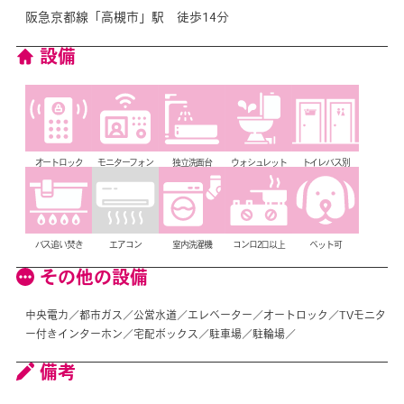
阪急京都線「高槻市」駅 徒歩14分
設備
オートロック
モニターフォン
独立洗面台
ウォシュレット
トイレバス別
バス追い焚き
エアコン
室内洗濯機
コンロ2口以上
ペット可
その他の設備
中央電力／都市ガス／公営水道／エレベーター／オートロック／TVモニタ
ー付きインターホン／宅配ボックス／駐車場／駐輪場／
備考