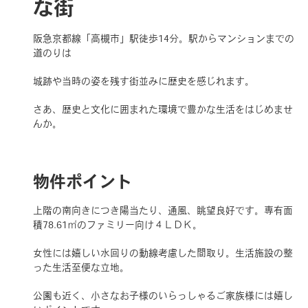
な街
阪急京都線「高槻市」駅徒歩14分。駅からマンションまでの
道のりは
城跡や当時の姿を残す街並みに歴史を感じれます。
さあ、歴史と文化に囲まれた環境で豊かな生活をはじめませ
んか。
物件ポイント
上階の南向きにつき陽当たり、通風、眺望良好です。専有面
積78.61㎡のファミリー向け４ＬＤＫ。
女性には嬉しい水回りの動線考慮した間取り。生活施設の整
った生活至便な立地。
公園も近く、小さなお子様のいらっしゃるご家族様には嬉し