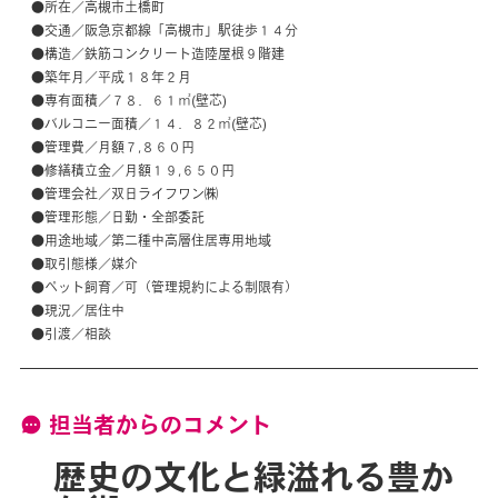
●所在／高槻市土橋町
●交通／阪急京都線「高槻市」駅徒歩１４分
●構造／鉄筋コンクリート造陸屋根９階建
●築年月／平成１８年２月
●専有面積／７８．６１㎡(壁芯)
●バルコニー面積／１４．８２㎡(壁芯)
●管理費／月額７,８６０円
●修繕積立金／月額１９,６５０円
●管理会社／双日ライフワン㈱
●管理形態／日勤・全部委託
●用途地域／第二種中高層住居専用地域
●取引態様／媒介
●ペット飼育／可（管理規約による制限有）
●現況／居住中
●引渡／相談
担当者からのコメント
歴史の文化と緑溢れる豊か